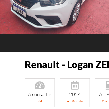
Renault - Logan Z
A consultar
2024
Álc./
KM
Ano/Modelo
Comb