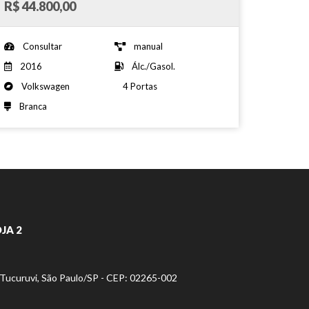
R$ 44.800,00
Consultar
manual
2016
Álc./Gasol.
Volkswagen
4 Portas
Branca
JA 2
- Tucuruvi, São Paulo/SP - CEP: 02265-002