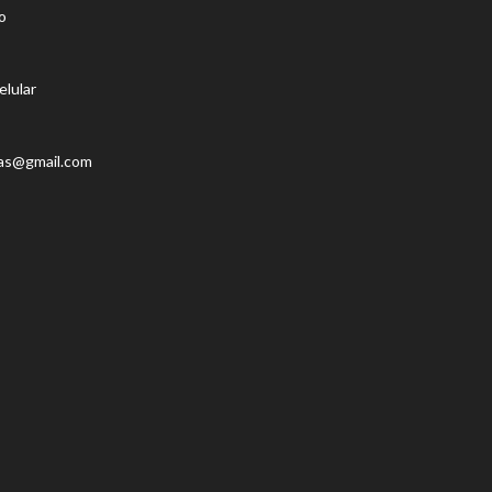
o
elular
as@gmail.com