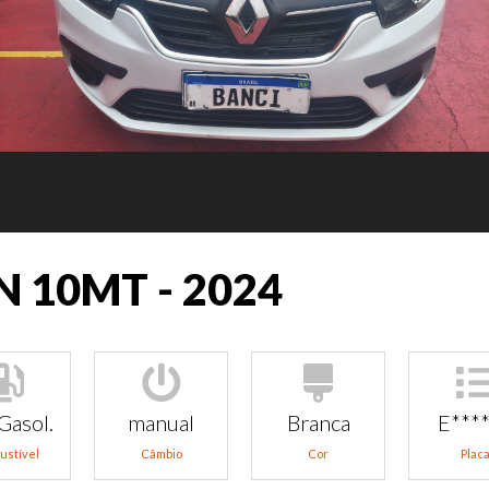
EN 10MT - 2024
Gasol.
manual
Branca
E***
ustível
Câmbio
Cor
Plac