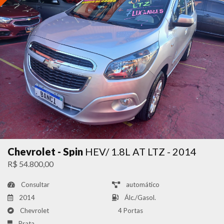
Chevrolet - Spin
HEV/ 1.8L AT LTZ - 2014
R$ 54.800,00
Consultar
automático
2014
Álc./Gasol.
Chevrolet
4 Portas
Prata