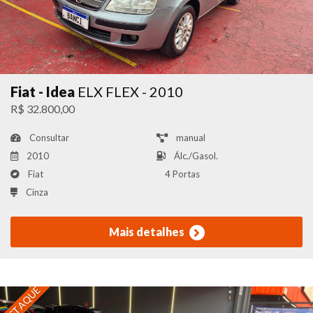
Fiat - Idea
ELX FLEX - 2010
R$ 32.800,00
Consultar
manual
2010
Álc./Gasol.
Fiat
4 Portas
Cinza
Mais detalhes
DESTAQUE