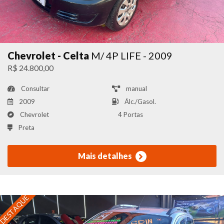
Chevrolet - Celta
M/ 4P LIFE - 2009
R$ 24.800,00
Consultar
manual
2009
Álc./Gasol.
Chevrolet
4 Portas
Preta
Mais detalhes
DESTAQUE