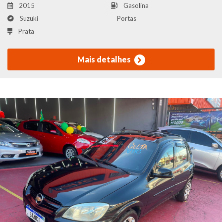
2015
Gasolina
Suzuki
Portas
Prata
Mais detalhes