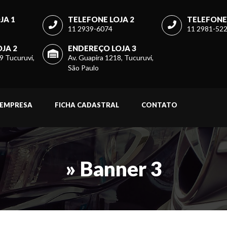
JA 1
TELEFONE LOJA 2
TELEFONE 
11 2939-6074
11 2981-52
JA 2
ENDEREÇO LOJA 3
9 Tucuruvi,
Av. Guapira 1218, Tucuruvi,
São Paulo
EMPRESA
FICHA CADASTRAL
CONTATO
» Banner 3