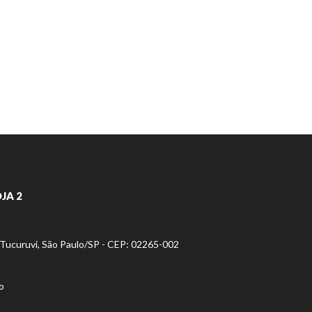
JA 2
- Tucuruvi, São Paulo/SP - CEP: 02265-002
o