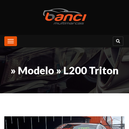
Toggle
navigation
» Modelo » L200 Triton