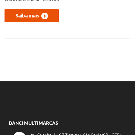
Saiba mais
BANCI MULTIMARCAS
Av. Guapira, 1.197 Tucuruvi, São Paulo/SP - CEP: