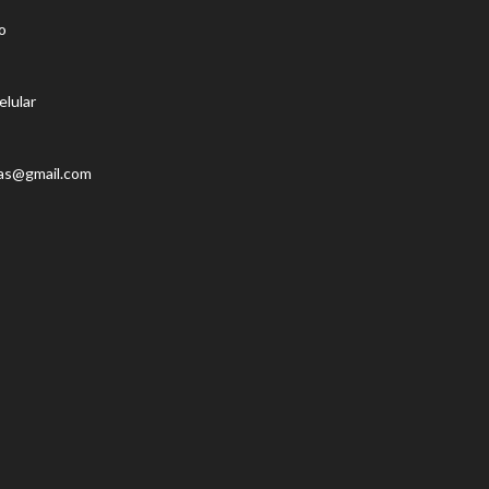
o
elular
as@gmail.com