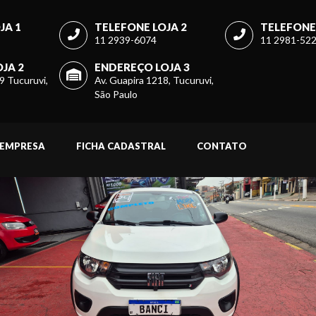
JA 1
TELEFONE LOJA 2
TELEFONE 
11 2939-6074
11 2981-52
JA 2
ENDEREÇO LOJA 3
9 Tucuruvi,
Av. Guapira 1218, Tucuruvi,
São Paulo
EMPRESA
FICHA CADASTRAL
CONTATO