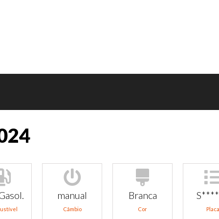
2024
Gasol.
manual
Branca
S***
ustível
Câmbio
Cor
Plac