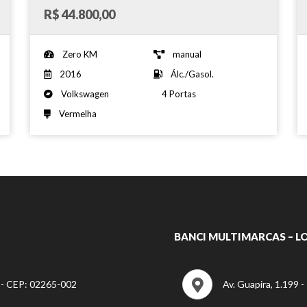
R$ 44.800,00
Zero KM
manual
2016
Álc./Gasol.
Volkswagen
4 Portas
Vermelha
BANCI MULTIMARCAS – LO
P - CEP: 02265-002
Av. Guapira, 1.199 