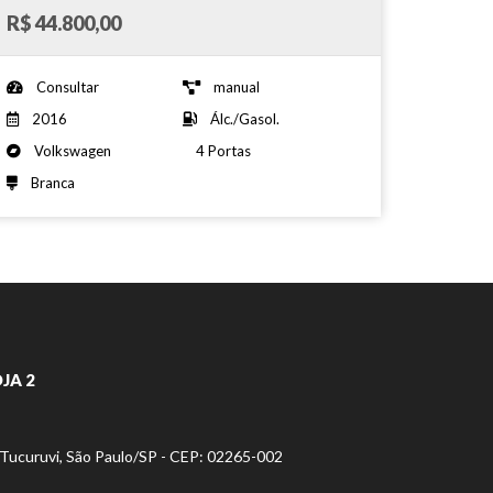
R$ 44.800,00
Consultar
manual
2016
Álc./Gasol.
Volkswagen
4 Portas
Branca
JA 2
- Tucuruvi, São Paulo/SP - CEP: 02265-002