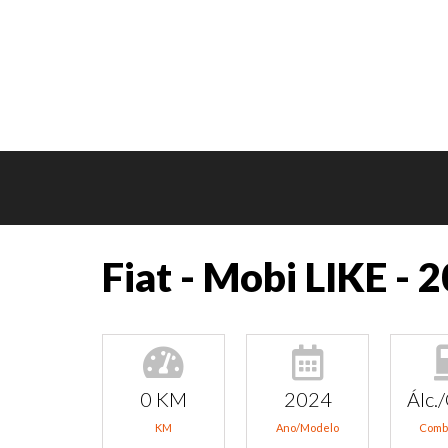
Fiat - Mobi LIKE - 
0 KM
2024
Álc./
KM
Ano/Modelo
Comb