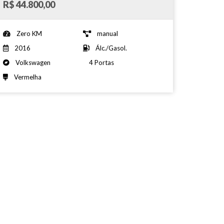
R$ 44.800,00
Zero KM
manual
2016
Álc./Gasol.
Volkswagen
4 Portas
Vermelha