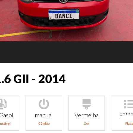
.6 GII - 2014
Gasol.
manual
Vermelha
F***
ustível
Câmbio
Cor
Plac