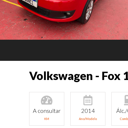
Volkswagen - Fox 1
A consultar
2014
Álc./
KM
Ano/Modelo
Comb