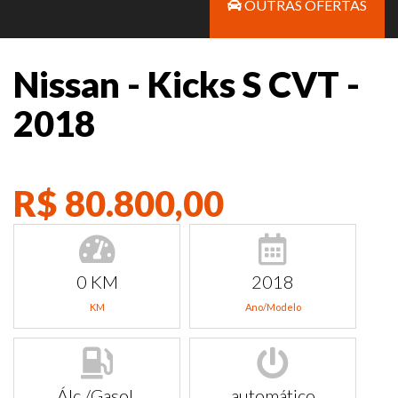
OUTRAS OFERTAS
Nissan - Kicks S CVT -
2018
R$ 80.800,00
0 KM
2018
KM
Ano/Modelo
Álc./Gasol.
automático